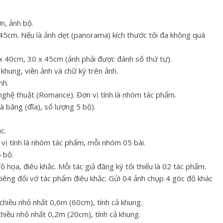
n, ảnh bộ.
45cm. Nếu là ảnh dẹt (panorama) kích thước tối đa không quá
x 40cm, 30 x 45cm (ảnh phải được đánh số thứ tự).
 khung, viền ảnh và chữ ký trên ảnh.
nh.
c nghệ thuật (Romance). Đơn vị tính là nhóm tác phẩm.
à băng (đĩa), số lượng 5 bộ).
c.
n vị tính là nhóm tác phẩm, mỗi nhóm 05 bài.
5 bộ.
ồ họa, điêu khắc. Mỗi tác giả đăng ký tối thiểu là 02 tác phẩm.
iêng đối vớ tác phẩm điêu khắc: Gửi 04 ảnh chụp 4 góc độ khác
hiều nhỏ nhất 0,6m (60cm), tính cả khung.
hiều nhỏ nhất 0,2m (20cm), tính cả khung.