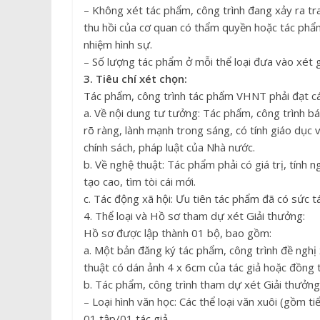
– Không xét tác phẩm, công trình đang xảy ra tr
thu hồi của cơ quan có thẩm quyền hoặc tác phẩm,
nhiệm hình sự.
– Số lượng tác phẩm ở mỗi thể loại đưa vào xét g
3. Tiêu chí xét chọn:
Tác phẩm, công trình tác phẩm VHNT phải đạt các
a. Về nội dung tư tưởng: Tác phẩm, công trình b
rõ ràng, lành mạnh trong sáng, có tính giáo dục 
chính sách, pháp luật của Nhà nước.
b. Về nghệ thuật: Tác phẩm phải có giá trị, tính
tạo cao, tìm tòi cái mới.
c. Tác động xã hội: Ưu tiên tác phẩm đã có sức t
4. Thể loại và Hồ sơ tham dự xét Giải thưởng:
Hồ sơ được lập thành 01 bộ, bao gồm:
a. Một bản đăng ký tác phẩm, công trình đề ngh
thuật có dán ảnh 4 x 6cm của tác giả hoặc đồng 
b. Tác phẩm, công trình tham dự xét Giải thưởng
– Loại hình văn học: Các thể loại văn xuôi (gồm ti
01 tập/01 tác giả.