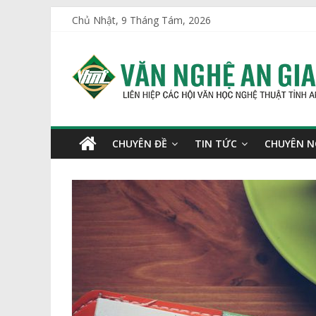
Skip
Chủ Nhật, 9 Tháng Tám, 2026
to
VĂN
content
NGHỆ
AN
CHUYÊN ĐỀ
TIN TỨC
CHUYÊN 
GIANG
Liên
hiệp
các
Hội
Văn
học
Nghệ