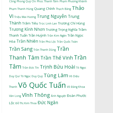
Công
Phong Quý Chi
Phúc Thanh Tâm
Phạm Phương Khánh
Thảo
Quang Chính
Phạm Thanh Hùng
Thạch Băng
Vi
Trung Nguyễn
Trung
Triệu Mai Hương
Thành
Trâm Tiêu
Trương Chí Hùng
Trúc Linh Lan
Trương Kỉnh Nhơn
Trương Trọng Nghĩa
Trầm
Thanh Tuấn
Trần Huỳnh
Trần Ngọc
Trần Kim Ngân
Trần Nhiên
Hòa
Trần Phú Lộc
Trần Quốc Toàn
Trần
Trần Sang
Trần Thanh Dũng
Trần
Thanh Tâm
Trần Thế Vinh
Tâm
Trịnh Bửu Hoài
Trần Đức Tín
Tô Ngọc
Tùng Lâm
Duy Quí
Tô Ngọc Duy Quý
Võ Diệu
Võ Quốc Tuấn
Thanh
Võ Đăng Khoa
Vĩnh Thông
Đoàn Phước
Văn Long
Ánh Nguyệt
Đức Ngân
Lộc
Đỗ Thị Kim Thoa