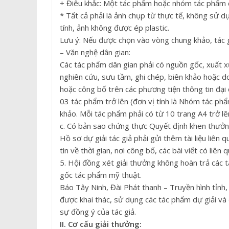
+ Điêu khắc: Một tác phẩm hoặc nhóm tác phẩm 
* Tất cả phải là ảnh chụp từ thực tế, không sử 
tính, ảnh không được ép plastic.
Lưu ý: Nếu được chọn vào vòng chung khảo, tác 
– Văn nghệ dân gian:
Các tác phẩm dân gian phải có nguồn gốc, xuất x
nghiên cứu, sưu tầm, ghi chép, biên khảo hoặc d
hoặc công bố trên các phương tiện thông tin đại 
03 tác phẩm trở lên (đơn vị tính là Nhóm tác ph
khảo. Mỗi tác phẩm phải có từ 10 trang A4 trở lên
c. Có bản sao chứng thực Quyết định khen thưởn
Hồ sơ dự giải tác giả phải gửi thêm tài liệu liê
tin về thời gian, nơi công bố, các bài viết có liên
5. Hội đồng xét giải thưởng không hoàn trả các 
gốc tác phẩm mỹ thuật.
Báo Tây Ninh, Đài Phát thanh – Truyền hình tỉnh,
được khai thác, sử dụng các tác phẩm dự giải và 
sự đồng ý của tác giả.
II. Cơ cấu giải thưởng: