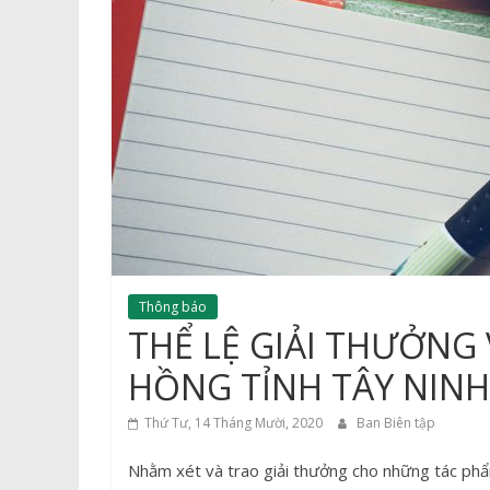
thuật
tỉnh
An
Giang
Thông báo
THỂ LỆ GIẢI THƯỞNG
HỒNG TỈNH TÂY NINH 
Thứ Tư, 14 Tháng Mười, 2020
Ban Biên tập
Nhằm xét và trao giải thưởng cho những tác phẩm