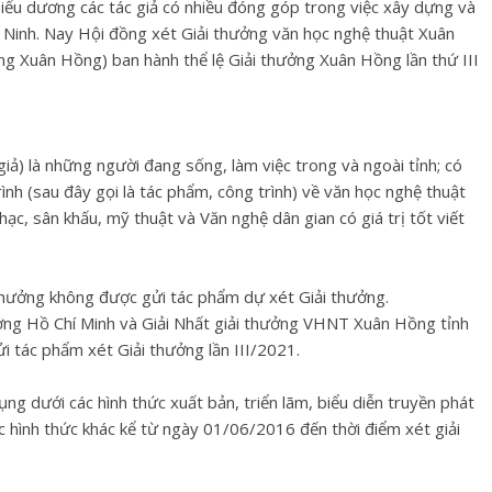
iểu dương các tác giả có nhiều đóng góp trong việc xây dựng và
y Ninh. Nay Hội đồng xét Giải thưởng văn học nghệ thuật Xuân
ởng Xuân Hồng) ban hành thể lệ Giải thưởng Xuân Hồng lần thứ III
 giả) là những người đang sống, làm việc trong và ngoài tỉnh; có
nh (sau đây gọi là tác phẩm, công trình) về văn học nghệ thuật
ạc, sân khấu, mỹ thuật và Văn nghệ dân gian có giá trị tốt viết
thưởng không được gửi tác phẩm dự xét Giải thưởng.
ưởng Hồ Chí Minh và Giải Nhất giải thưởng VHNT Xuân Hồng tỉnh
i tác phẩm xét Giải thưởng lần III/2021.
g dưới các hình thức xuất bản, triển lãm, biểu diễn truyền phát
c hình thức khác kể từ ngày 01/06/2016 đến thời điểm xét giải