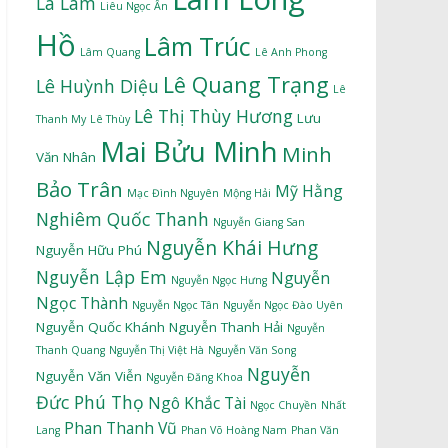
La Lam
Liêu Ngọc Ân
Hồ
Lâm Trúc
Lâm Quang
Lê Anh Phong
Lê Quang Trạng
Lê Huỳnh Diệu
Lê
Lê Thị Thùy Hương
Lưu
Thanh My
Lê Thùy
Mai Bửu Minh
Minh
Văn Nhân
Bảo Trân
Mỹ Hằng
Mạc Đình Nguyên
Mộng Hải
Nghiêm Quốc Thanh
Nguyễn Giang San
Nguyễn Khái Hưng
Nguyễn Hữu Phú
Nguyễn Lập Em
Nguyễn
Nguyễn Ngọc Hưng
Ngọc Thành
Nguyễn Ngọc Tân
Nguyễn Ngọc Đào Uyên
Nguyễn Quốc Khánh
Nguyễn Thanh Hải
Nguyễn
Thanh Quang
Nguyễn Thị Việt Hà
Nguyễn Văn Song
Nguyễn
Nguyễn Văn Viễn
Nguyễn Đăng Khoa
Đức Phú Thọ
Ngô Khắc Tài
Ngọc Chuyền
Nhất
Phan Thanh Vũ
Lang
Phan Võ Hoàng Nam
Phan Văn