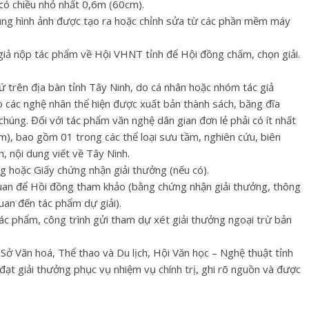
có chiều nhỏ nhất 0,6m (60cm).
dụng hình ảnh được tạo ra hoặc chỉnh sửa từ các phần mềm máy
giả nộp tác phẩm về Hội VHNT tỉnh để Hội đồng chấm, chọn giải.
ứ trên địa bàn tỉnh Tây Ninh, do cá nhân hoặc nhóm tác giả
o các nghệ nhân thể hiện được xuất bản thành sách, băng đĩa
chúng. Đối với tác phẩm văn nghệ dân gian đơn lẻ phải có ít nhất
ẩm), bao gồm 01 trong các thể loại sưu tầm, nghiên cứu, biên
, nội dung viết về Tây Ninh.
g hoặc Giấy chứng nhận giải thưởng (nếu có).
n quan để Hồi đồng tham khảo (bằng chứng nhận giải thưởng, thông
 quan đến tác phẩm dự giải).
tác phẩm, công trình gửi tham dự xét giải thưởng ngoại trừ bản
 Sở Văn hoá, Thể thao và Du lịch, Hội Văn học – Nghệ thuật tỉnh
đạt giải thưởng phục vụ nhiệm vụ chính trị, ghi rõ nguồn và được