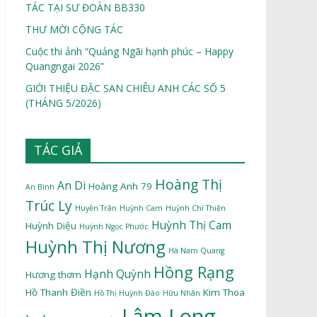
TÁC TẠI SƯ ĐOÀN BB330
THƯ MỜI CỘNG TÁC
Cuộc thi ảnh “Quảng Ngãi hạnh phúc – Happy
Quangngai 2026”
GIỚI THIỆU ĐẶC SAN CHIÊU ANH CÁC SỐ 5
(THÁNG 5/2026)
TÁC GIẢ
Hoàng Thị
An Di
Hoàng Anh 79
An Bình
Trúc Ly
Huyền Trân
Huỳnh Cam
Huỳnh Chí Thiện
Huỳnh Thị Cam
Huỳnh Diệu
Huỳnh Ngọc Phước
Huỳnh Thị Nương
Hà Nam Quang
Hồng Rạng
Hạnh Quỳnh
Hương thơm
Hồ Thanh Điền
Kim Thoa
Hồ Thị Huỳnh Đào
Hữu Nhân
Lâm Long