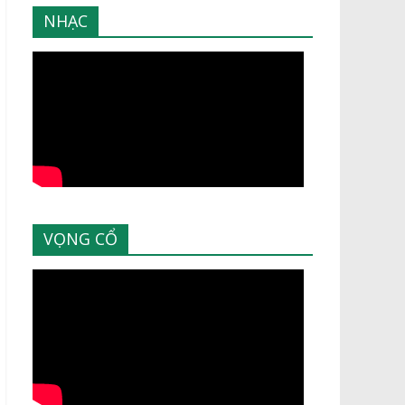
NHẠC
VỌNG CỔ