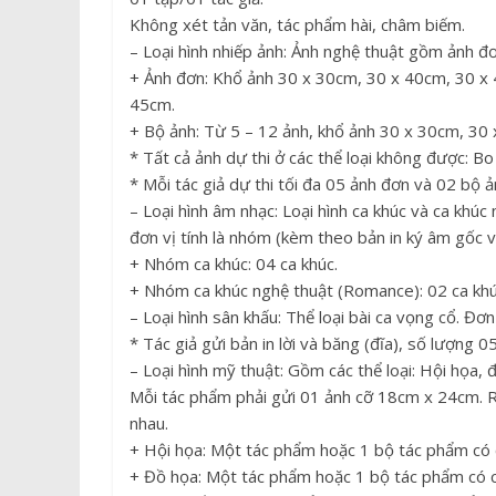
Không xét tản văn, tác phẩm hài, châm biếm.
– Loại hình nhiếp ảnh: Ảnh nghệ thuật gồm ảnh đơ
+ Ảnh đơn: Khổ ảnh 30 x 30cm, 30 x 40cm, 30 x 
45cm.
+ Bộ ảnh: Từ 5 – 12 ảnh, khổ ảnh 30 x 30cm, 30 
* Tất cả ảnh dự thi ở các thể loại không được: Bo
* Mỗi tác giả dự thi tối đa 05 ảnh đơn và 02 bộ ả
– Loại hình âm nhạc: Loại hình ca khúc và ca khú
đơn vị tính là nhóm (kèm theo bản in ký âm gốc v
+ Nhóm ca khúc: 04 ca khúc.
+ Nhóm ca khúc nghệ thuật (Romance): 02 ca khú
– Loại hình sân khấu: Thể loại bài ca vọng cổ. Đơ
* Tác giả gửi bản in lời và băng (đĩa), số lượng 0
– Loại hình mỹ thuật: Gồm các thể loại: Hội họa, đ
Mỗi tác phẩm phải gửi 01 ảnh cỡ 18cm x 24cm. R
nhau.
+ Hội họa: Một tác phẩm hoặc 1 bộ tác phẩm có c
+ Đồ họa: Một tác phẩm hoặc 1 bộ tác phẩm có c